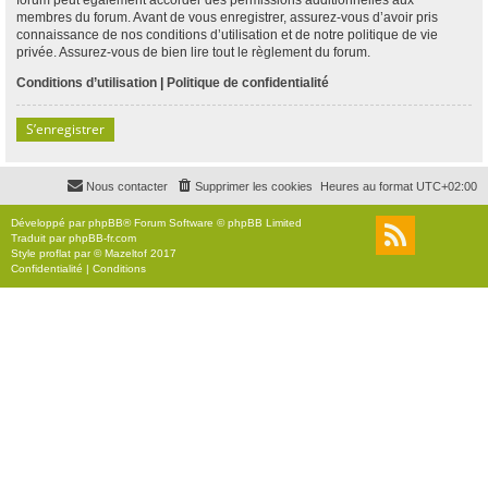
membres du forum. Avant de vous enregistrer, assurez-vous d’avoir pris
connaissance de nos conditions d’utilisation et de notre politique de vie
privée. Assurez-vous de bien lire tout le règlement du forum.
Conditions d’utilisation
|
Politique de confidentialité
S’enregistrer
Nous contacter
Supprimer les cookies
Heures au format
UTC+02:00
Développé par
phpBB
® Forum Software © phpBB Limited
Traduit par
phpBB-fr.com
Style
proflat
par ©
Mazeltof
2017
Confidentialité
|
Conditions