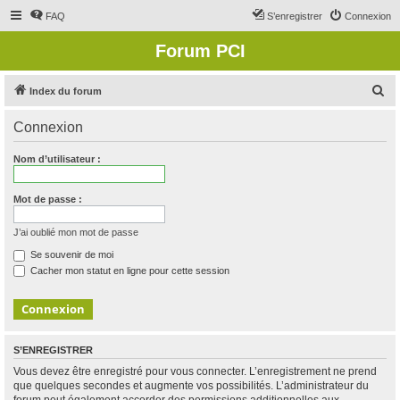
FAQ
S’enregistrer
Connexion
Forum PCI
R
Index du forum
e
Connexion
c
h
Nom d’utilisateur :
e
r
Mot de passe :
c
J’ai oublié mon mot de passe
h
Se souvenir de moi
e
Cacher mon statut en ligne pour cette session
r
S’ENREGISTRER
Vous devez être enregistré pour vous connecter. L’enregistrement ne prend
que quelques secondes et augmente vos possibilités. L’administrateur du
forum peut également accorder des permissions additionnelles aux