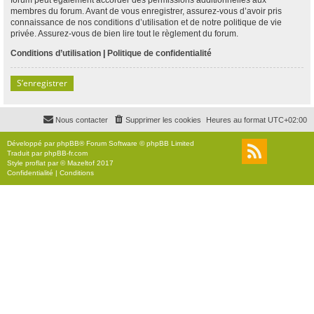
membres du forum. Avant de vous enregistrer, assurez-vous d’avoir pris
connaissance de nos conditions d’utilisation et de notre politique de vie
privée. Assurez-vous de bien lire tout le règlement du forum.
Conditions d’utilisation
|
Politique de confidentialité
S’enregistrer
Nous contacter
Supprimer les cookies
Heures au format
UTC+02:00
Développé par
phpBB
® Forum Software © phpBB Limited
Traduit par
phpBB-fr.com
Style
proflat
par ©
Mazeltof
2017
Confidentialité
|
Conditions