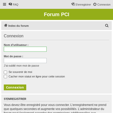
FAQ
S’enregistrer
Connexion
Forum PCI
R
Index du forum
e
Connexion
c
h
Nom d’utilisateur :
e
r
Mot de passe :
c
J’ai oublié mon mot de passe
h
Se souvenir de moi
e
Cacher mon statut en ligne pour cette session
r
S’ENREGISTRER
Vous devez être enregistré pour vous connecter. L’enregistrement ne prend
que quelques secondes et augmente vos possibilités. L’administrateur du
forum peut également accorder des permissions additionnelles aux