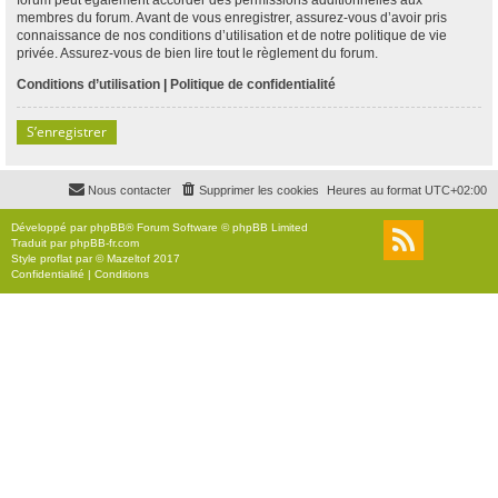
membres du forum. Avant de vous enregistrer, assurez-vous d’avoir pris
connaissance de nos conditions d’utilisation et de notre politique de vie
privée. Assurez-vous de bien lire tout le règlement du forum.
Conditions d’utilisation
|
Politique de confidentialité
S’enregistrer
Nous contacter
Supprimer les cookies
Heures au format
UTC+02:00
Développé par
phpBB
® Forum Software © phpBB Limited
Traduit par
phpBB-fr.com
Style
proflat
par ©
Mazeltof
2017
Confidentialité
|
Conditions