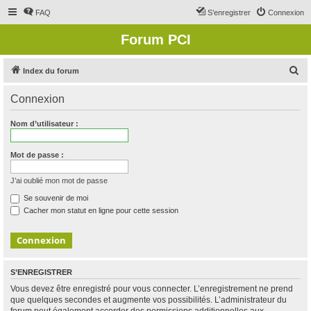
FAQ
S’enregistrer
Connexion
Forum PCI
R
Index du forum
e
Connexion
c
h
Nom d’utilisateur :
e
r
Mot de passe :
c
J’ai oublié mon mot de passe
h
Se souvenir de moi
e
Cacher mon statut en ligne pour cette session
r
S’ENREGISTRER
Vous devez être enregistré pour vous connecter. L’enregistrement ne prend
que quelques secondes et augmente vos possibilités. L’administrateur du
forum peut également accorder des permissions additionnelles aux