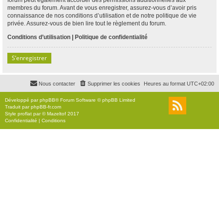
membres du forum. Avant de vous enregistrer, assurez-vous d’avoir pris
connaissance de nos conditions d’utilisation et de notre politique de vie
privée. Assurez-vous de bien lire tout le règlement du forum.
Conditions d’utilisation
|
Politique de confidentialité
S’enregistrer
Nous contacter
Supprimer les cookies
Heures au format
UTC+02:00
Développé par
phpBB
® Forum Software © phpBB Limited
Traduit par
phpBB-fr.com
Style
proflat
par ©
Mazeltof
2017
Confidentialité
|
Conditions