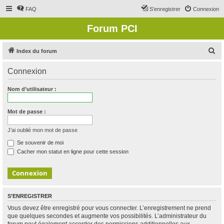
FAQ
S’enregistrer
Connexion
Forum PCI
R
Index du forum
e
Connexion
c
h
Nom d’utilisateur :
e
r
Mot de passe :
c
J’ai oublié mon mot de passe
h
Se souvenir de moi
e
Cacher mon statut en ligne pour cette session
r
S’ENREGISTRER
Vous devez être enregistré pour vous connecter. L’enregistrement ne prend
que quelques secondes et augmente vos possibilités. L’administrateur du
forum peut également accorder des permissions additionnelles aux