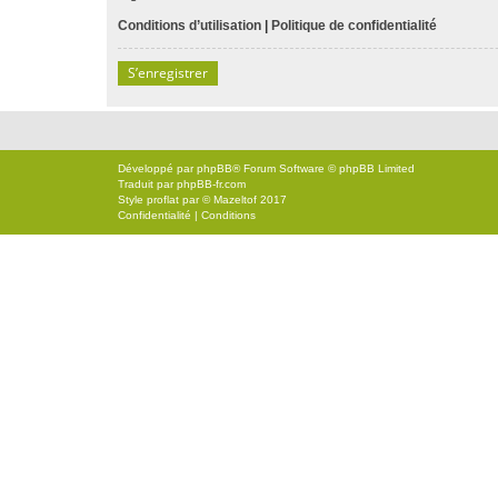
Conditions d’utilisation
|
Politique de confidentialité
S’enregistrer
Développé par
phpBB
® Forum Software © phpBB Limited
Traduit par
phpBB-fr.com
Style
proflat
par ©
Mazeltof
2017
Confidentialité
|
Conditions