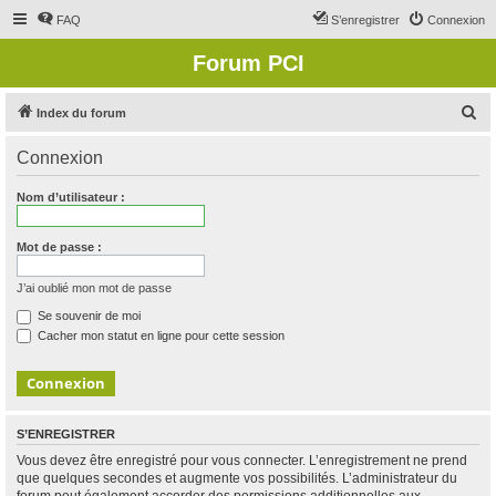
FAQ
S’enregistrer
Connexion
Forum PCI
R
Index du forum
e
Connexion
c
h
Nom d’utilisateur :
e
r
Mot de passe :
c
J’ai oublié mon mot de passe
h
Se souvenir de moi
e
Cacher mon statut en ligne pour cette session
r
S’ENREGISTRER
Vous devez être enregistré pour vous connecter. L’enregistrement ne prend
que quelques secondes et augmente vos possibilités. L’administrateur du
forum peut également accorder des permissions additionnelles aux