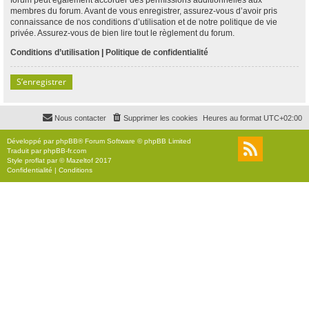
membres du forum. Avant de vous enregistrer, assurez-vous d’avoir pris
connaissance de nos conditions d’utilisation et de notre politique de vie
privée. Assurez-vous de bien lire tout le règlement du forum.
Conditions d’utilisation
|
Politique de confidentialité
S’enregistrer
Nous contacter
Supprimer les cookies
Heures au format
UTC+02:00
Développé par
phpBB
® Forum Software © phpBB Limited
Traduit par
phpBB-fr.com
Style
proflat
par ©
Mazeltof
2017
Confidentialité
|
Conditions