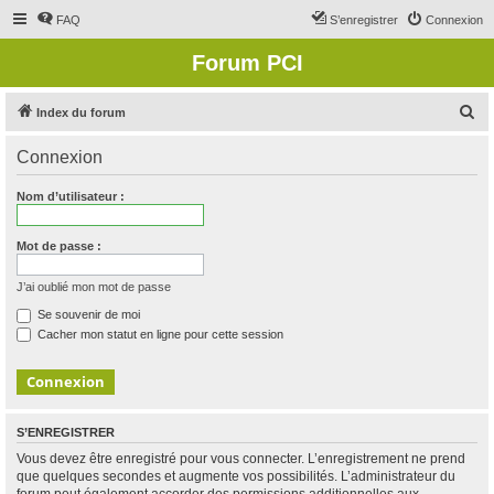
FAQ
S’enregistrer
Connexion
Forum PCI
R
Index du forum
e
Connexion
c
h
Nom d’utilisateur :
e
r
Mot de passe :
c
J’ai oublié mon mot de passe
h
Se souvenir de moi
e
Cacher mon statut en ligne pour cette session
r
S’ENREGISTRER
Vous devez être enregistré pour vous connecter. L’enregistrement ne prend
que quelques secondes et augmente vos possibilités. L’administrateur du
forum peut également accorder des permissions additionnelles aux