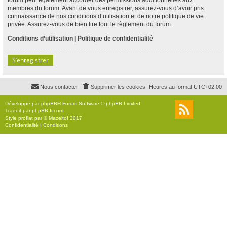
membres du forum. Avant de vous enregistrer, assurez-vous d’avoir pris
connaissance de nos conditions d’utilisation et de notre politique de vie
privée. Assurez-vous de bien lire tout le règlement du forum.
Conditions d’utilisation
|
Politique de confidentialité
S’enregistrer
Nous contacter
Supprimer les cookies
Heures au format
UTC+02:00
Développé par
phpBB
® Forum Software © phpBB Limited
Traduit par
phpBB-fr.com
Style
proflat
par ©
Mazeltof
2017
Confidentialité
|
Conditions