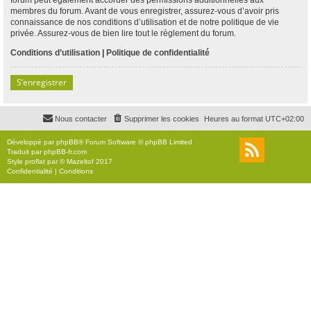
membres du forum. Avant de vous enregistrer, assurez-vous d’avoir pris
connaissance de nos conditions d’utilisation et de notre politique de vie
privée. Assurez-vous de bien lire tout le règlement du forum.
Conditions d’utilisation
|
Politique de confidentialité
S’enregistrer
Nous contacter
Supprimer les cookies
Heures au format
UTC+02:00
Développé par
phpBB
® Forum Software © phpBB Limited
Traduit par
phpBB-fr.com
Style
proflat
par ©
Mazeltof
2017
Confidentialité
|
Conditions