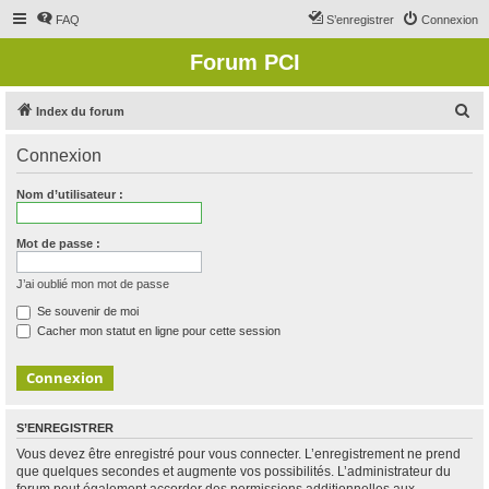
FAQ
S’enregistrer
Connexion
Forum PCI
R
Index du forum
e
Connexion
c
h
Nom d’utilisateur :
e
r
Mot de passe :
c
J’ai oublié mon mot de passe
h
Se souvenir de moi
e
Cacher mon statut en ligne pour cette session
r
S’ENREGISTRER
Vous devez être enregistré pour vous connecter. L’enregistrement ne prend
que quelques secondes et augmente vos possibilités. L’administrateur du
forum peut également accorder des permissions additionnelles aux