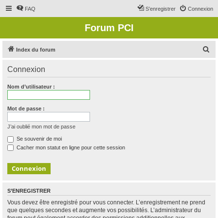
FAQ
S’enregistrer
Connexion
Forum PCI
R
Index du forum
e
Connexion
c
h
Nom d’utilisateur :
e
r
Mot de passe :
c
J’ai oublié mon mot de passe
h
Se souvenir de moi
e
Cacher mon statut en ligne pour cette session
r
S’ENREGISTRER
Vous devez être enregistré pour vous connecter. L’enregistrement ne prend
que quelques secondes et augmente vos possibilités. L’administrateur du
forum peut également accorder des permissions additionnelles aux