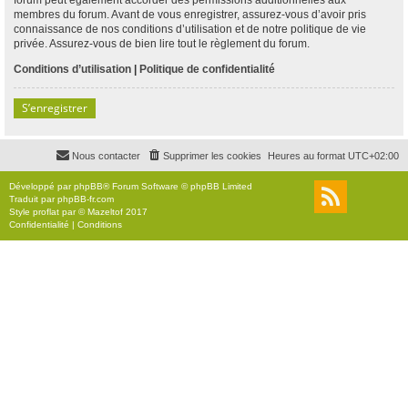
membres du forum. Avant de vous enregistrer, assurez-vous d’avoir pris
connaissance de nos conditions d’utilisation et de notre politique de vie
privée. Assurez-vous de bien lire tout le règlement du forum.
Conditions d’utilisation
|
Politique de confidentialité
S’enregistrer
Nous contacter
Supprimer les cookies
Heures au format
UTC+02:00
Développé par
phpBB
® Forum Software © phpBB Limited
Traduit par
phpBB-fr.com
Style
proflat
par ©
Mazeltof
2017
Confidentialité
|
Conditions