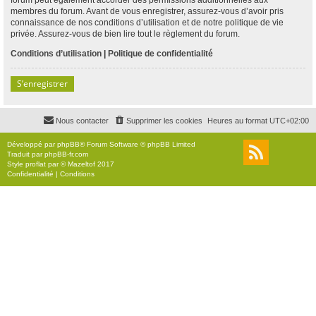
membres du forum. Avant de vous enregistrer, assurez-vous d’avoir pris
connaissance de nos conditions d’utilisation et de notre politique de vie
privée. Assurez-vous de bien lire tout le règlement du forum.
Conditions d’utilisation
|
Politique de confidentialité
S’enregistrer
Nous contacter
Supprimer les cookies
Heures au format
UTC+02:00
Développé par
phpBB
® Forum Software © phpBB Limited
Traduit par
phpBB-fr.com
Style
proflat
par ©
Mazeltof
2017
Confidentialité
|
Conditions