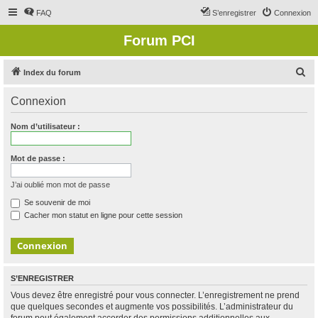
FAQ
S’enregistrer
Connexion
Forum PCI
R
Index du forum
e
Connexion
c
h
Nom d’utilisateur :
e
r
Mot de passe :
c
J’ai oublié mon mot de passe
h
Se souvenir de moi
e
Cacher mon statut en ligne pour cette session
r
S’ENREGISTRER
Vous devez être enregistré pour vous connecter. L’enregistrement ne prend
que quelques secondes et augmente vos possibilités. L’administrateur du
forum peut également accorder des permissions additionnelles aux