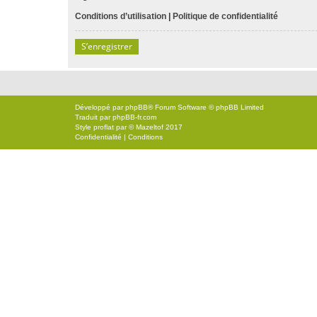
Conditions d’utilisation
|
Politique de confidentialité
S’enregistrer
Développé par
phpBB
® Forum Software © phpBB Limited
Traduit par
phpBB-fr.com
Style
proflat
par ©
Mazeltof
2017
Confidentialité
|
Conditions