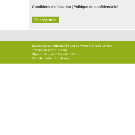
Conditions d’utilisation
|
Politique de confidentialité
S’enregistrer
Développé par
phpBB
® Forum Software © phpBB Limited
Traduit par
phpBB-fr.com
Style
proflat
par ©
Mazeltof
2017
Confidentialité
|
Conditions