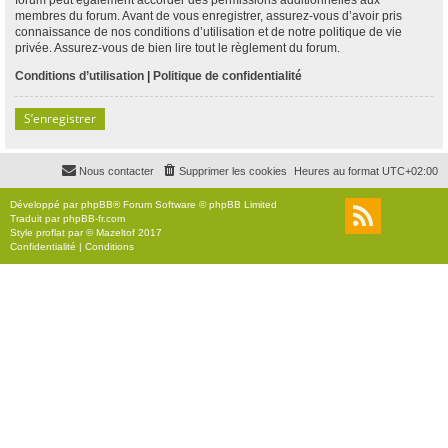
membres du forum. Avant de vous enregistrer, assurez-vous d’avoir pris
connaissance de nos conditions d’utilisation et de notre politique de vie
privée. Assurez-vous de bien lire tout le règlement du forum.
Conditions d’utilisation
|
Politique de confidentialité
S’enregistrer
Nous contacter
Supprimer les cookies
Heures au format
UTC+02:00
Développé par
phpBB
® Forum Software © phpBB Limited
Traduit par
phpBB-fr.com
Style
proflat
par ©
Mazeltof
2017
Confidentialité
|
Conditions