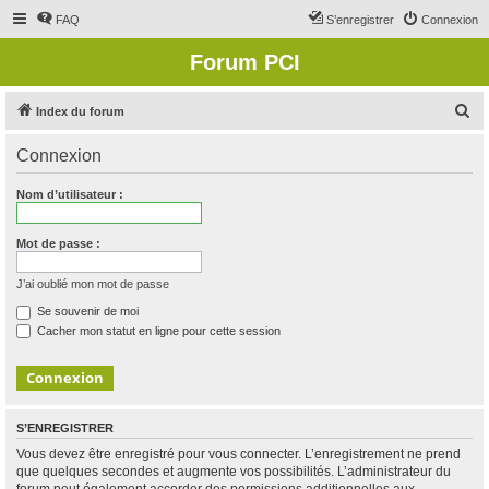
FAQ
S’enregistrer
Connexion
Forum PCI
R
Index du forum
e
Connexion
c
h
Nom d’utilisateur :
e
r
Mot de passe :
c
J’ai oublié mon mot de passe
h
Se souvenir de moi
e
Cacher mon statut en ligne pour cette session
r
S’ENREGISTRER
Vous devez être enregistré pour vous connecter. L’enregistrement ne prend
que quelques secondes et augmente vos possibilités. L’administrateur du
forum peut également accorder des permissions additionnelles aux