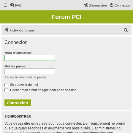
FAQ
S’enregistrer
Connexion
Forum PCI
R
Index du forum
e
Connexion
c
h
Nom d’utilisateur :
e
r
Mot de passe :
c
J’ai oublié mon mot de passe
h
Se souvenir de moi
e
Cacher mon statut en ligne pour cette session
r
S’ENREGISTRER
Vous devez être enregistré pour vous connecter. L’enregistrement ne prend
que quelques secondes et augmente vos possibilités. L’administrateur du
forum peut également accorder des permissions additionnelles aux