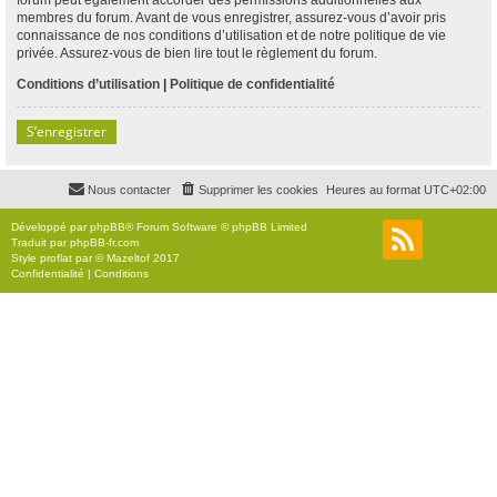
membres du forum. Avant de vous enregistrer, assurez-vous d’avoir pris
connaissance de nos conditions d’utilisation et de notre politique de vie
privée. Assurez-vous de bien lire tout le règlement du forum.
Conditions d’utilisation
|
Politique de confidentialité
S’enregistrer
Nous contacter
Supprimer les cookies
Heures au format
UTC+02:00
Développé par
phpBB
® Forum Software © phpBB Limited
Traduit par
phpBB-fr.com
Style
proflat
par ©
Mazeltof
2017
Confidentialité
|
Conditions