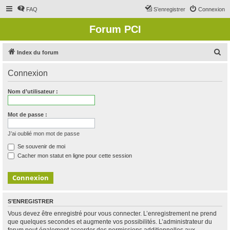
FAQ
S’enregistrer
Connexion
Forum PCI
R
Index du forum
e
Connexion
c
h
Nom d’utilisateur :
e
r
Mot de passe :
c
J’ai oublié mon mot de passe
h
Se souvenir de moi
e
Cacher mon statut en ligne pour cette session
r
S’ENREGISTRER
Vous devez être enregistré pour vous connecter. L’enregistrement ne prend
que quelques secondes et augmente vos possibilités. L’administrateur du
forum peut également accorder des permissions additionnelles aux