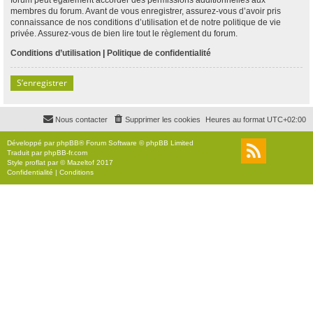
membres du forum. Avant de vous enregistrer, assurez-vous d’avoir pris
connaissance de nos conditions d’utilisation et de notre politique de vie
privée. Assurez-vous de bien lire tout le règlement du forum.
Conditions d’utilisation
|
Politique de confidentialité
S’enregistrer
Nous contacter
Supprimer les cookies
Heures au format
UTC+02:00
Développé par
phpBB
® Forum Software © phpBB Limited
Traduit par
phpBB-fr.com
Style
proflat
par ©
Mazeltof
2017
Confidentialité
|
Conditions