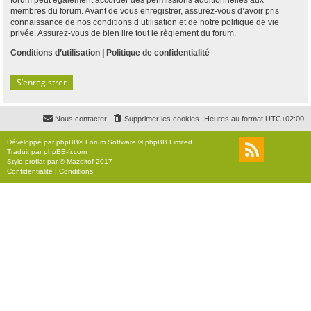
membres du forum. Avant de vous enregistrer, assurez-vous d’avoir pris
connaissance de nos conditions d’utilisation et de notre politique de vie
privée. Assurez-vous de bien lire tout le règlement du forum.
Conditions d’utilisation
|
Politique de confidentialité
S’enregistrer
Nous contacter
Supprimer les cookies
Heures au format
UTC+02:00
Développé par
phpBB
® Forum Software © phpBB Limited
Traduit par
phpBB-fr.com
Style
proflat
par ©
Mazeltof
2017
Confidentialité
|
Conditions