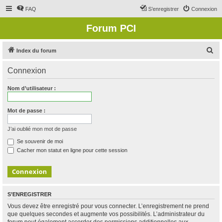
FAQ
S’enregistrer
Connexion
Forum PCI
R
Index du forum
e
Connexion
c
h
Nom d’utilisateur :
e
r
Mot de passe :
c
J’ai oublié mon mot de passe
h
Se souvenir de moi
e
Cacher mon statut en ligne pour cette session
r
S’ENREGISTRER
Vous devez être enregistré pour vous connecter. L’enregistrement ne prend
que quelques secondes et augmente vos possibilités. L’administrateur du
forum peut également accorder des permissions additionnelles aux