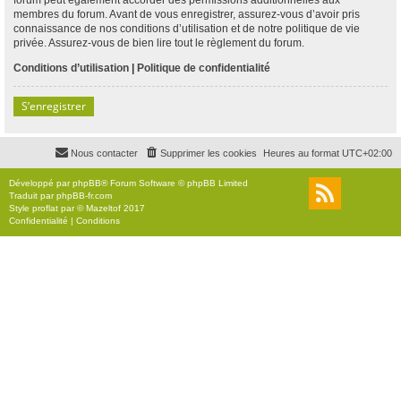
membres du forum. Avant de vous enregistrer, assurez-vous d’avoir pris
connaissance de nos conditions d’utilisation et de notre politique de vie
privée. Assurez-vous de bien lire tout le règlement du forum.
Conditions d’utilisation
|
Politique de confidentialité
S’enregistrer
Nous contacter
Supprimer les cookies
Heures au format
UTC+02:00
Développé par
phpBB
® Forum Software © phpBB Limited
Traduit par
phpBB-fr.com
Style
proflat
par ©
Mazeltof
2017
Confidentialité
|
Conditions