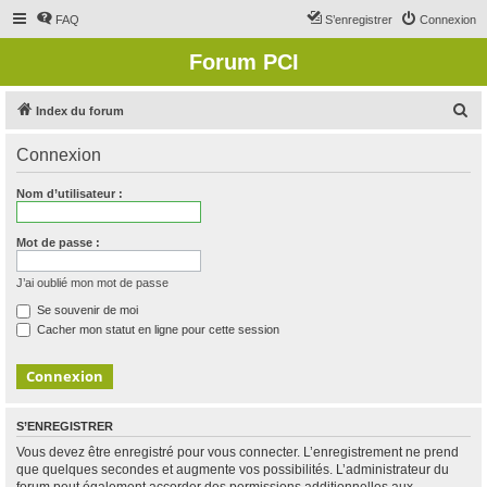
FAQ
S’enregistrer
Connexion
Forum PCI
R
Index du forum
e
Connexion
c
h
Nom d’utilisateur :
e
r
Mot de passe :
c
J’ai oublié mon mot de passe
h
Se souvenir de moi
e
Cacher mon statut en ligne pour cette session
r
S’ENREGISTRER
Vous devez être enregistré pour vous connecter. L’enregistrement ne prend
que quelques secondes et augmente vos possibilités. L’administrateur du
forum peut également accorder des permissions additionnelles aux