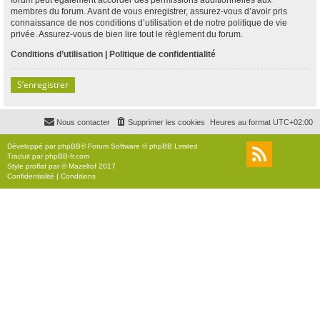
membres du forum. Avant de vous enregistrer, assurez-vous d’avoir pris
connaissance de nos conditions d’utilisation et de notre politique de vie
privée. Assurez-vous de bien lire tout le règlement du forum.
Conditions d’utilisation
|
Politique de confidentialité
S’enregistrer
Nous contacter
Supprimer les cookies
Heures au format
UTC+02:00
Développé par
phpBB
® Forum Software © phpBB Limited
Traduit par
phpBB-fr.com
Style
proflat
par ©
Mazeltof
2017
Confidentialité
|
Conditions