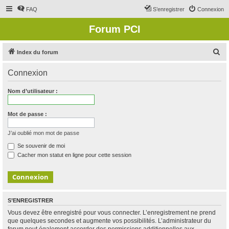
FAQ
S’enregistrer
Connexion
Forum PCI
R
Index du forum
e
Connexion
c
h
Nom d’utilisateur :
e
r
Mot de passe :
c
J’ai oublié mon mot de passe
h
Se souvenir de moi
e
Cacher mon statut en ligne pour cette session
r
S’ENREGISTRER
Vous devez être enregistré pour vous connecter. L’enregistrement ne prend
que quelques secondes et augmente vos possibilités. L’administrateur du
forum peut également accorder des permissions additionnelles aux