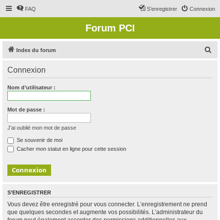
FAQ
S’enregistrer
Connexion
Forum PCI
R
Index du forum
e
Connexion
c
h
Nom d’utilisateur :
e
r
Mot de passe :
c
J’ai oublié mon mot de passe
h
Se souvenir de moi
e
Cacher mon statut en ligne pour cette session
r
S’ENREGISTRER
Vous devez être enregistré pour vous connecter. L’enregistrement ne prend
que quelques secondes et augmente vos possibilités. L’administrateur du
forum peut également accorder des permissions additionnelles aux