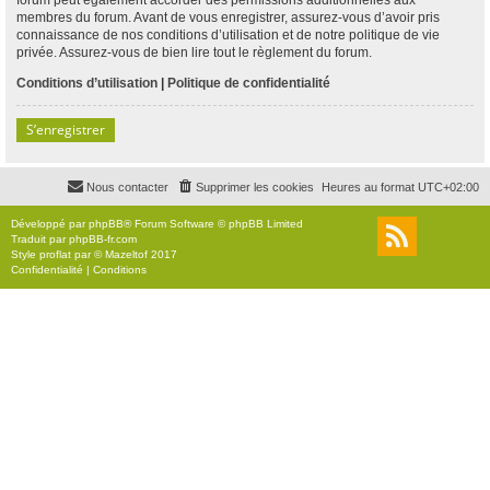
membres du forum. Avant de vous enregistrer, assurez-vous d’avoir pris
connaissance de nos conditions d’utilisation et de notre politique de vie
privée. Assurez-vous de bien lire tout le règlement du forum.
Conditions d’utilisation
|
Politique de confidentialité
S’enregistrer
Nous contacter
Supprimer les cookies
Heures au format
UTC+02:00
Développé par
phpBB
® Forum Software © phpBB Limited
Traduit par
phpBB-fr.com
Style
proflat
par ©
Mazeltof
2017
Confidentialité
|
Conditions