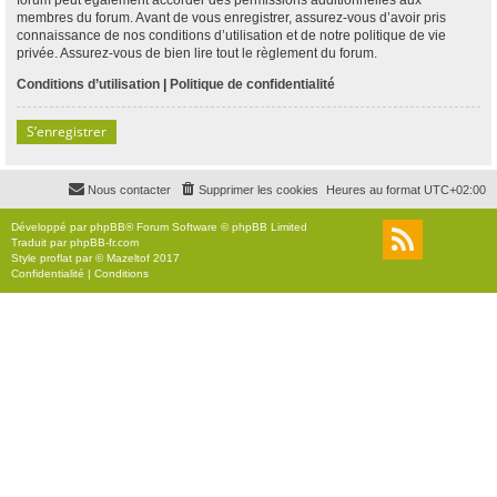
membres du forum. Avant de vous enregistrer, assurez-vous d’avoir pris
connaissance de nos conditions d’utilisation et de notre politique de vie
privée. Assurez-vous de bien lire tout le règlement du forum.
Conditions d’utilisation
|
Politique de confidentialité
S’enregistrer
Nous contacter
Supprimer les cookies
Heures au format
UTC+02:00
Développé par
phpBB
® Forum Software © phpBB Limited
Traduit par
phpBB-fr.com
Style
proflat
par ©
Mazeltof
2017
Confidentialité
|
Conditions