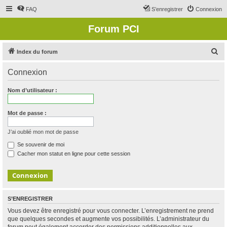
FAQ
S’enregistrer
Connexion
Forum PCI
R
Index du forum
e
Connexion
c
h
Nom d’utilisateur :
e
r
Mot de passe :
c
J’ai oublié mon mot de passe
h
Se souvenir de moi
e
Cacher mon statut en ligne pour cette session
r
S’ENREGISTRER
Vous devez être enregistré pour vous connecter. L’enregistrement ne prend
que quelques secondes et augmente vos possibilités. L’administrateur du
forum peut également accorder des permissions additionnelles aux