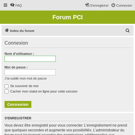
FAQ
S’enregistrer
Connexion
Forum PCI
R
Index du forum
e
Connexion
c
h
Nom d’utilisateur :
e
r
Mot de passe :
c
J’ai oublié mon mot de passe
h
Se souvenir de moi
e
Cacher mon statut en ligne pour cette session
r
S’ENREGISTRER
Vous devez être enregistré pour vous connecter. L’enregistrement ne prend
que quelques secondes et augmente vos possibilités. L’administrateur du
forum peut également accorder des permissions additionnelles aux