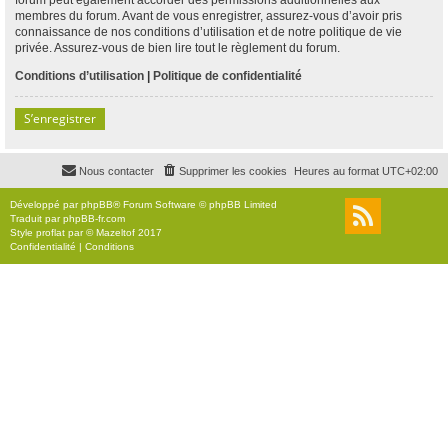
membres du forum. Avant de vous enregistrer, assurez-vous d’avoir pris
connaissance de nos conditions d’utilisation et de notre politique de vie
privée. Assurez-vous de bien lire tout le règlement du forum.
Conditions d’utilisation
|
Politique de confidentialité
S’enregistrer
Nous contacter
Supprimer les cookies
Heures au format
UTC+02:00
Développé par
phpBB
® Forum Software © phpBB Limited
Traduit par
phpBB-fr.com
Style
proflat
par ©
Mazeltof
2017
Confidentialité
|
Conditions