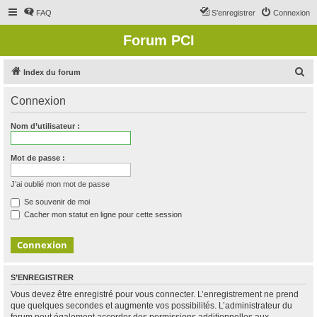
FAQ
S’enregistrer
Connexion
Forum PCI
R
Index du forum
e
Connexion
c
h
Nom d’utilisateur :
e
r
Mot de passe :
c
J’ai oublié mon mot de passe
h
Se souvenir de moi
e
Cacher mon statut en ligne pour cette session
r
S’ENREGISTRER
Vous devez être enregistré pour vous connecter. L’enregistrement ne prend
que quelques secondes et augmente vos possibilités. L’administrateur du
forum peut également accorder des permissions additionnelles aux