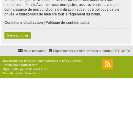
membres du forum. Avant de vous enregistrer, assurez-vous d’avoir pris
connaissance de nos conditions d’utilisation et de notre politique de vie
privée. Assurez-vous de bien lire tout le règlement du forum.
Conditions d’utilisation
|
Politique de confidentialité
S’enregistrer
Nous contacter
Supprimer les cookies
Heures au format
UTC+02:00
Développé par
phpBB
® Forum Software © phpBB Limited
Traduit par
phpBB-fr.com
Style
proflat
par ©
Mazeltof
2017
Confidentialité
|
Conditions