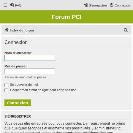
FAQ
S’enregistrer
Connexion
Forum PCI
R
Index du forum
e
Connexion
c
h
Nom d’utilisateur :
e
r
Mot de passe :
c
J’ai oublié mon mot de passe
h
Se souvenir de moi
e
Cacher mon statut en ligne pour cette session
r
S’ENREGISTRER
Vous devez être enregistré pour vous connecter. L’enregistrement ne prend
que quelques secondes et augmente vos possibilités. L’administrateur du
forum peut également accorder des permissions additionnelles aux