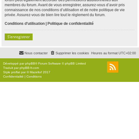
membres du forum. Avant de vous enregistrer, assurez-vous d’avoir pris
connaissance de nos conditions d’utilisation et de notre politique de vie
privée. Assurez-vous de bien lire tout le règlement du forum.
Conditions d’utilisation
|
Politique de confidentialité
S’enregistrer
Nous contacter
Supprimer les cookies
Heures au format
UTC+02:00
Développé par
phpBB
® Forum Software © phpBB Limited
Traduit par
phpBB-fr.com
Style
proflat
par ©
Mazeltof
2017
Confidentialité
|
Conditions