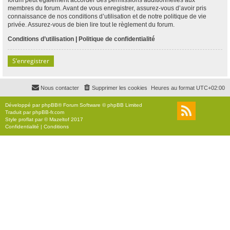
membres du forum. Avant de vous enregistrer, assurez-vous d’avoir pris
connaissance de nos conditions d’utilisation et de notre politique de vie
privée. Assurez-vous de bien lire tout le règlement du forum.
Conditions d’utilisation
|
Politique de confidentialité
S’enregistrer
Nous contacter
Supprimer les cookies
Heures au format
UTC+02:00
Développé par
phpBB
® Forum Software © phpBB Limited
Traduit par
phpBB-fr.com
Style
proflat
par ©
Mazeltof
2017
Confidentialité
|
Conditions