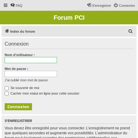
FAQ
S’enregistrer
Connexion
Forum PCI
R
Index du forum
e
Connexion
c
h
Nom d’utilisateur :
e
r
Mot de passe :
c
J’ai oublié mon mot de passe
h
Se souvenir de moi
e
Cacher mon statut en ligne pour cette session
r
S’ENREGISTRER
Vous devez être enregistré pour vous connecter. L’enregistrement ne prend
que quelques secondes et augmente vos possibilités. L’administrateur du
forum peut également accorder des permissions additionnelles aux