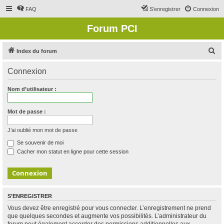
FAQ
S’enregistrer
Connexion
Forum PCI
R
Index du forum
e
Connexion
c
h
Nom d’utilisateur :
e
r
Mot de passe :
c
J’ai oublié mon mot de passe
h
Se souvenir de moi
e
Cacher mon statut en ligne pour cette session
r
S’ENREGISTRER
Vous devez être enregistré pour vous connecter. L’enregistrement ne prend
que quelques secondes et augmente vos possibilités. L’administrateur du
forum peut également accorder des permissions additionnelles aux