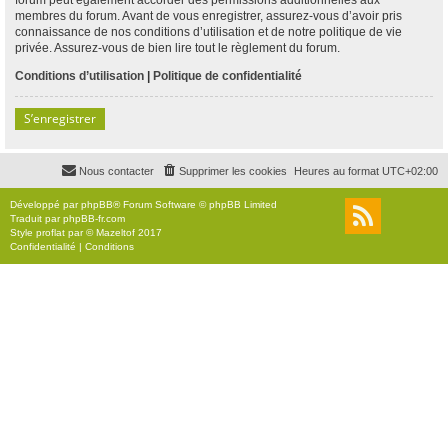
membres du forum. Avant de vous enregistrer, assurez-vous d’avoir pris
connaissance de nos conditions d’utilisation et de notre politique de vie
privée. Assurez-vous de bien lire tout le règlement du forum.
Conditions d’utilisation
|
Politique de confidentialité
S’enregistrer
Nous contacter
Supprimer les cookies
Heures au format
UTC+02:00
Développé par
phpBB
® Forum Software © phpBB Limited
Traduit par
phpBB-fr.com
Style
proflat
par ©
Mazeltof
2017
Confidentialité
|
Conditions