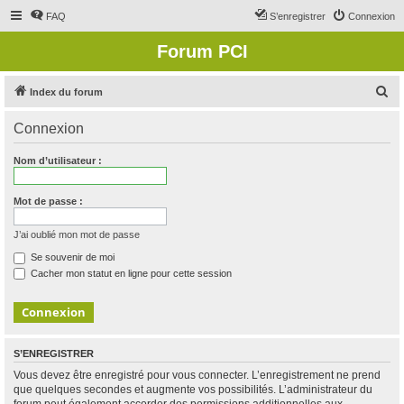
FAQ
S’enregistrer
Connexion
Forum PCI
R
Index du forum
e
Connexion
c
h
Nom d’utilisateur :
e
r
Mot de passe :
c
J’ai oublié mon mot de passe
h
Se souvenir de moi
e
Cacher mon statut en ligne pour cette session
r
S’ENREGISTRER
Vous devez être enregistré pour vous connecter. L’enregistrement ne prend
que quelques secondes et augmente vos possibilités. L’administrateur du
forum peut également accorder des permissions additionnelles aux