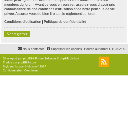
membres du forum. Avant de vous enregistrer, assurez-vous d’avoir pris
connaissance de nos conditions d’utilisation et de notre politique de vie
privée. Assurez-vous de bien lire tout le règlement du forum.
Conditions d’utilisation
|
Politique de confidentialité
S’enregistrer
Nous contacter
Supprimer les cookies
Heures au format
UTC+02:00
Développé par
phpBB
® Forum Software © phpBB Limited
Traduit par
phpBB-fr.com
Style
proflat
par ©
Mazeltof
2017
Confidentialité
|
Conditions