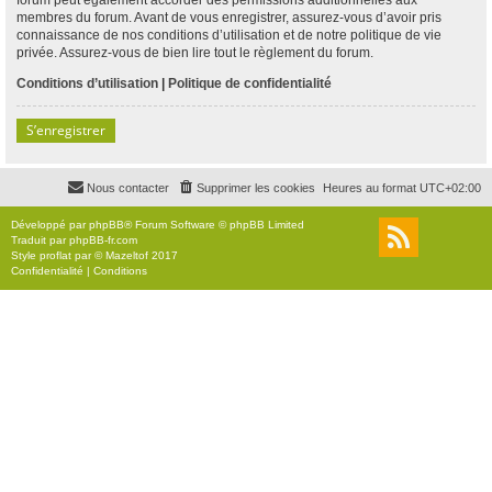
membres du forum. Avant de vous enregistrer, assurez-vous d’avoir pris
connaissance de nos conditions d’utilisation et de notre politique de vie
privée. Assurez-vous de bien lire tout le règlement du forum.
Conditions d’utilisation
|
Politique de confidentialité
S’enregistrer
Nous contacter
Supprimer les cookies
Heures au format
UTC+02:00
Développé par
phpBB
® Forum Software © phpBB Limited
Traduit par
phpBB-fr.com
Style
proflat
par ©
Mazeltof
2017
Confidentialité
|
Conditions