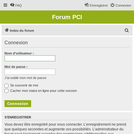
FAQ
S’enregistrer
Connexion
Forum PCI
R
Index du forum
e
Connexion
c
h
Nom d’utilisateur :
e
r
Mot de passe :
c
J’ai oublié mon mot de passe
h
Se souvenir de moi
e
Cacher mon statut en ligne pour cette session
r
S’ENREGISTRER
Vous devez être enregistré pour vous connecter. L’enregistrement ne prend
que quelques secondes et augmente vos possibilités. L’administrateur du
forum peut également accorder des permissions additionnelles aux