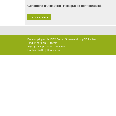
Conditions d’utilisation
|
Politique de confidentialité
S’enregistrer
Développé par
phpBB
® Forum Software © phpBB Limited
Traduit par
phpBB-fr.com
Style
proflat
par ©
Mazeltof
2017
Confidentialité
|
Conditions