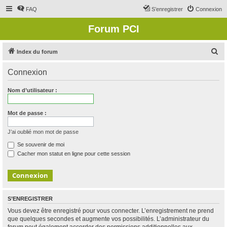
FAQ
S’enregistrer
Connexion
Forum PCI
R
Index du forum
e
Connexion
c
h
Nom d’utilisateur :
e
r
Mot de passe :
c
J’ai oublié mon mot de passe
h
Se souvenir de moi
e
Cacher mon statut en ligne pour cette session
r
S’ENREGISTRER
Vous devez être enregistré pour vous connecter. L’enregistrement ne prend
que quelques secondes et augmente vos possibilités. L’administrateur du
forum peut également accorder des permissions additionnelles aux