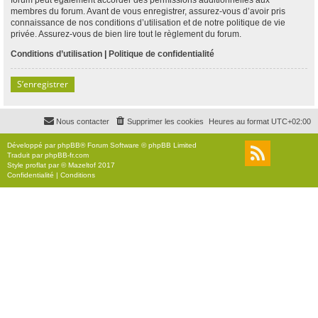
membres du forum. Avant de vous enregistrer, assurez-vous d’avoir pris
connaissance de nos conditions d’utilisation et de notre politique de vie
privée. Assurez-vous de bien lire tout le règlement du forum.
Conditions d’utilisation
|
Politique de confidentialité
S’enregistrer
Nous contacter
Supprimer les cookies
Heures au format
UTC+02:00
Développé par
phpBB
® Forum Software © phpBB Limited
Traduit par
phpBB-fr.com
Style
proflat
par ©
Mazeltof
2017
Confidentialité
|
Conditions