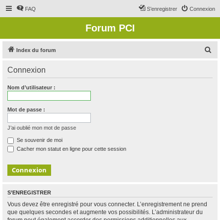
FAQ
S’enregistrer
Connexion
Forum PCI
R
Index du forum
e
Connexion
c
h
Nom d’utilisateur :
e
r
Mot de passe :
c
J’ai oublié mon mot de passe
h
Se souvenir de moi
e
Cacher mon statut en ligne pour cette session
r
S’ENREGISTRER
Vous devez être enregistré pour vous connecter. L’enregistrement ne prend
que quelques secondes et augmente vos possibilités. L’administrateur du
forum peut également accorder des permissions additionnelles aux