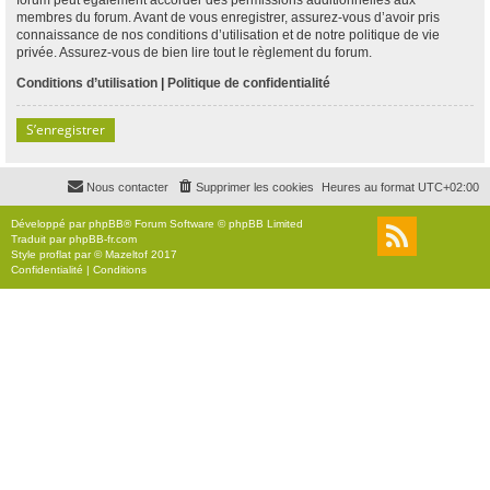
membres du forum. Avant de vous enregistrer, assurez-vous d’avoir pris
connaissance de nos conditions d’utilisation et de notre politique de vie
privée. Assurez-vous de bien lire tout le règlement du forum.
Conditions d’utilisation
|
Politique de confidentialité
S’enregistrer
Nous contacter
Supprimer les cookies
Heures au format
UTC+02:00
Développé par
phpBB
® Forum Software © phpBB Limited
Traduit par
phpBB-fr.com
Style
proflat
par ©
Mazeltof
2017
Confidentialité
|
Conditions