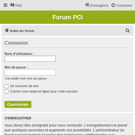
FAQ
S’enregistrer
Connexion
Forum PCI
R
Index du forum
e
Connexion
c
h
Nom d’utilisateur :
e
r
Mot de passe :
c
J’ai oublié mon mot de passe
h
Se souvenir de moi
e
Cacher mon statut en ligne pour cette session
r
S’ENREGISTRER
Vous devez être enregistré pour vous connecter. L’enregistrement ne prend
que quelques secondes et augmente vos possibilités. L’administrateur du
forum peut également accorder des permissions additionnelles aux