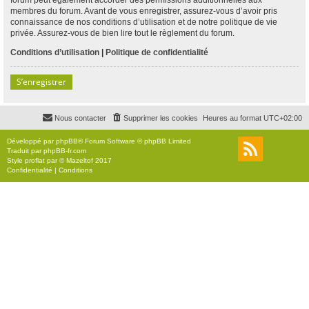
membres du forum. Avant de vous enregistrer, assurez-vous d’avoir pris
connaissance de nos conditions d’utilisation et de notre politique de vie
privée. Assurez-vous de bien lire tout le règlement du forum.
Conditions d’utilisation
|
Politique de confidentialité
S’enregistrer
Nous contacter
Supprimer les cookies
Heures au format
UTC+02:00
Développé par
phpBB
® Forum Software © phpBB Limited
Traduit par
phpBB-fr.com
Style
proflat
par ©
Mazeltof
2017
Confidentialité
|
Conditions