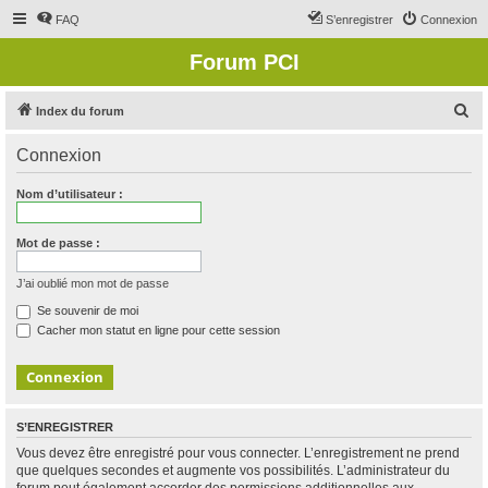
FAQ
S’enregistrer
Connexion
Forum PCI
R
Index du forum
e
Connexion
c
h
Nom d’utilisateur :
e
r
Mot de passe :
c
J’ai oublié mon mot de passe
h
Se souvenir de moi
e
Cacher mon statut en ligne pour cette session
r
S’ENREGISTRER
Vous devez être enregistré pour vous connecter. L’enregistrement ne prend
que quelques secondes et augmente vos possibilités. L’administrateur du
forum peut également accorder des permissions additionnelles aux