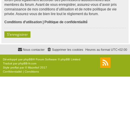
membres du forum. Avant de vous enregistrer, assurez-vous d’avoir pris
connaissance de nos conditions d’utilisation et de notre politique de vie
privée. Assurez-vous de bien lire tout le règlement du forum.
Conditions d’utilisation
|
Politique de confidentialité
S’enregistrer
Nous contacter
Supprimer les cookies
Heures au format
UTC+02:00
Développé par
phpBB
® Forum Software © phpBB Limited
Traduit par
phpBB-fr.com
Style
proflat
par ©
Mazeltof
2017
Confidentialité
|
Conditions