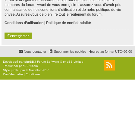
membres du forum. Avant de vous enregistrer, assurez-vous d’avoir pris
connaissance de nos conditions d’utilisation et de notre politique de vie
privée. Assurez-vous de bien lire tout le règlement du forum.
Conditions d’utilisation
|
Politique de confidentialité
S’enregistrer
Nous contacter
Supprimer les cookies
Heures au format
UTC+02:00
Développé par
phpBB
® Forum Software © phpBB Limited
Traduit par
phpBB-fr.com
Style
proflat
par ©
Mazeltof
2017
Confidentialité
|
Conditions