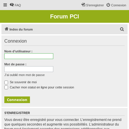
FAQ
S’enregistrer
Connexion
Forum PCI
R
Index du forum
e
Connexion
c
h
Nom d’utilisateur :
e
r
Mot de passe :
c
J’ai oublié mon mot de passe
h
Se souvenir de moi
e
Cacher mon statut en ligne pour cette session
r
S’ENREGISTRER
Vous devez être enregistré pour vous connecter. L’enregistrement ne prend
que quelques secondes et augmente vos possibilités. L’administrateur du
forum peut également accorder des permissions additionnelles aux