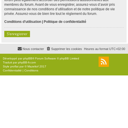
membres du forum. Avant de vous enregistrer, assurez-vous d’avoir pris
connaissance de nos conditions d’utilisation et de notre politique de vie
privée. Assurez-vous de bien lire tout le règlement du forum.
Conditions d’utilisation
|
Politique de confidentialité
S’enregistrer
Nous contacter
Supprimer les cookies
Heures au format
UTC+02:00
Développé par
phpBB
® Forum Software © phpBB Limited
Traduit par
phpBB-fr.com
Style
proflat
par ©
Mazeltof
2017
Confidentialité
|
Conditions