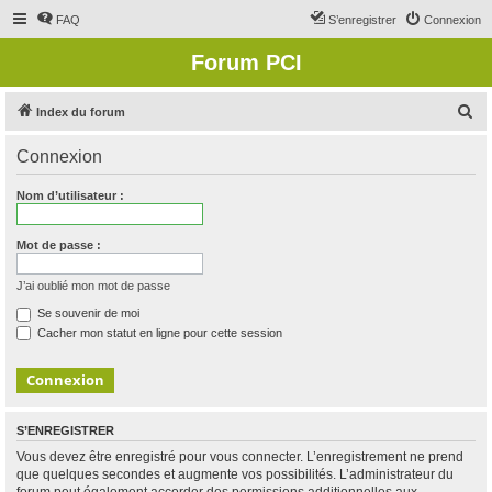
FAQ
S’enregistrer
Connexion
Forum PCI
R
Index du forum
e
Connexion
c
h
Nom d’utilisateur :
e
r
Mot de passe :
c
J’ai oublié mon mot de passe
h
Se souvenir de moi
e
Cacher mon statut en ligne pour cette session
r
S’ENREGISTRER
Vous devez être enregistré pour vous connecter. L’enregistrement ne prend
que quelques secondes et augmente vos possibilités. L’administrateur du
forum peut également accorder des permissions additionnelles aux