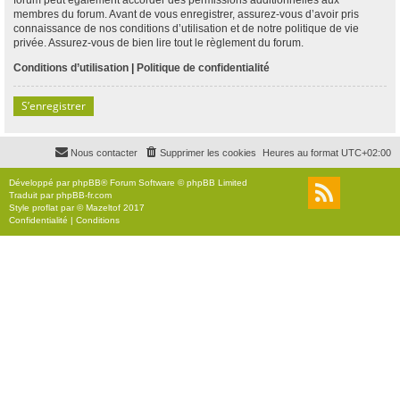
membres du forum. Avant de vous enregistrer, assurez-vous d’avoir pris
connaissance de nos conditions d’utilisation et de notre politique de vie
privée. Assurez-vous de bien lire tout le règlement du forum.
Conditions d’utilisation
|
Politique de confidentialité
S’enregistrer
Nous contacter
Supprimer les cookies
Heures au format
UTC+02:00
Développé par
phpBB
® Forum Software © phpBB Limited
Traduit par
phpBB-fr.com
Style
proflat
par ©
Mazeltof
2017
Confidentialité
|
Conditions