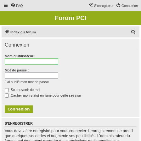
FAQ
S’enregistrer
Connexion
Forum PCI
R
Index du forum
e
Connexion
c
h
Nom d’utilisateur :
e
r
Mot de passe :
c
J’ai oublié mon mot de passe
h
Se souvenir de moi
e
Cacher mon statut en ligne pour cette session
r
S’ENREGISTRER
Vous devez être enregistré pour vous connecter. L’enregistrement ne prend
que quelques secondes et augmente vos possibilités. L’administrateur du
forum peut également accorder des permissions additionnelles aux