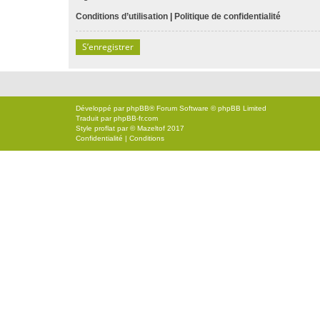
Conditions d’utilisation
|
Politique de confidentialité
S’enregistrer
Développé par
phpBB
® Forum Software © phpBB Limited
Traduit par
phpBB-fr.com
Style
proflat
par ©
Mazeltof
2017
Confidentialité
|
Conditions