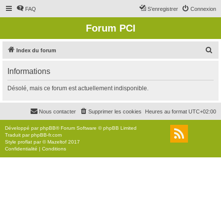
FAQ
S’enregistrer
Connexion
Forum PCI
R
Index du forum
e
Informations
c
h
Désolé, mais ce forum est actuellement indisponible.
e
r
Nous contacter
Supprimer les cookies
Heures au format
UTC+02:00
c
Développé par
phpBB
® Forum Software © phpBB Limited
h
Traduit par
phpBB-fr.com
Style
proflat
par ©
Mazeltof
2017
e
Confidentialité
|
Conditions
r