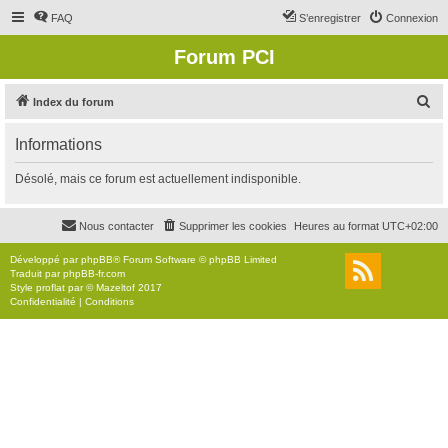
FAQ
S’enregistrer
Connexion
Forum PCI
R
Index du forum
e
Informations
c
h
Désolé, mais ce forum est actuellement indisponible.
e
r
Nous contacter
Supprimer les cookies
Heures au format
UTC+02:00
c
Développé par
phpBB
® Forum Software © phpBB Limited
h
Traduit par
phpBB-fr.com
Style
proflat
par ©
Mazeltof
2017
e
Confidentialité
|
Conditions
r