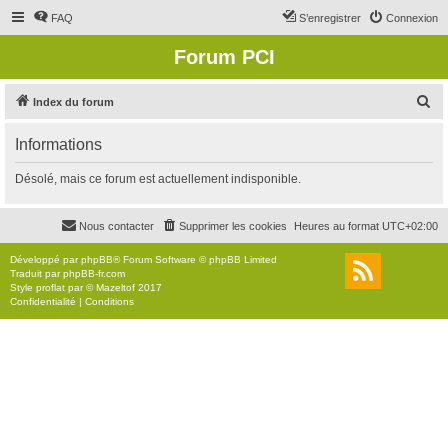
FAQ
S’enregistrer
Connexion
Forum PCI
R
Index du forum
e
Informations
c
h
Désolé, mais ce forum est actuellement indisponible.
e
r
Nous contacter
Supprimer les cookies
Heures au format
UTC+02:00
c
Développé par
phpBB
® Forum Software © phpBB Limited
h
Traduit par
phpBB-fr.com
Style
proflat
par ©
Mazeltof
2017
e
Confidentialité
|
Conditions
r