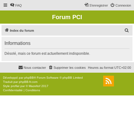
FAQ
S’enregistrer
Connexion
Forum PCI
R
Index du forum
e
Informations
c
h
Désolé, mais ce forum est actuellement indisponible.
e
r
Nous contacter
Supprimer les cookies
Heures au format
UTC+02:00
c
Développé par
phpBB
® Forum Software © phpBB Limited
h
Traduit par
phpBB-fr.com
Style
proflat
par ©
Mazeltof
2017
e
Confidentialité
|
Conditions
r