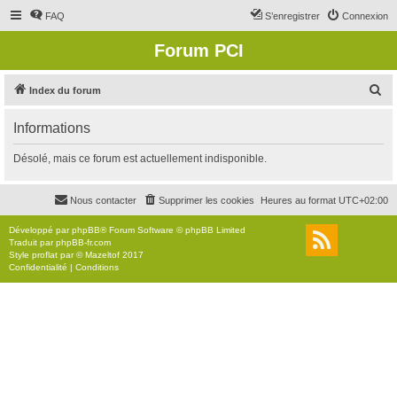
FAQ
S’enregistrer
Connexion
Forum PCI
R
Index du forum
e
Informations
c
h
Désolé, mais ce forum est actuellement indisponible.
e
r
Nous contacter
Supprimer les cookies
Heures au format
UTC+02:00
c
Développé par
phpBB
® Forum Software © phpBB Limited
h
Traduit par
phpBB-fr.com
Style
proflat
par ©
Mazeltof
2017
e
Confidentialité
|
Conditions
r