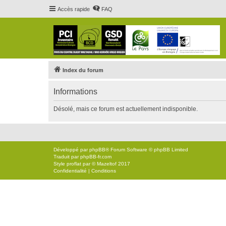
Accès rapide
FAQ
Index du forum
Informations
Désolé, mais ce forum est actuellement indisponible.
Développé par
phpBB
® Forum Software © phpBB Limited
Traduit par
phpBB-fr.com
Style
proflat
par ©
Mazeltof
2017
Confidentialité
|
Conditions