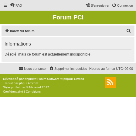
FAQ
S’enregistrer
Connexion
Forum PCI
R
Index du forum
e
Informations
c
h
Désolé, mais ce forum est actuellement indisponible.
e
r
Nous contacter
Supprimer les cookies
Heures au format
UTC+02:00
c
Développé par
phpBB
® Forum Software © phpBB Limited
h
Traduit par
phpBB-fr.com
Style
proflat
par ©
Mazeltof
2017
e
Confidentialité
|
Conditions
r