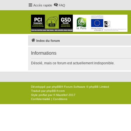
Accès rapide
FAQ
Index du forum
Informations
Désolé, mais ce forum est actuellement indisponible.
Développé par
phpBB
® Forum Software © phpBB Limited
Traduit par
phpBB-fr.com
Style
proflat
par ©
Mazeltof
2017
Confidentialité
|
Conditions