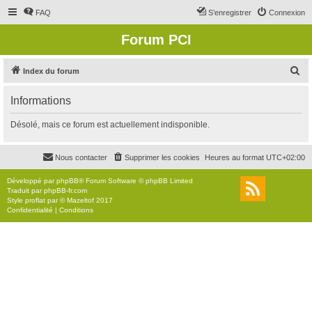
FAQ
S’enregistrer
Connexion
Forum PCI
R
Index du forum
e
Informations
c
h
Désolé, mais ce forum est actuellement indisponible.
e
r
Nous contacter
Supprimer les cookies
Heures au format
UTC+02:00
c
Développé par
phpBB
® Forum Software © phpBB Limited
h
Traduit par
phpBB-fr.com
Style
proflat
par ©
Mazeltof
2017
e
Confidentialité
|
Conditions
r