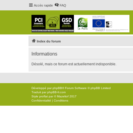
Accès rapide
FAQ
Index du forum
Informations
Désolé, mais ce forum est actuellement indisponible.
Développé par
phpBB
® Forum Software © phpBB Limited
Traduit par
phpBB-fr.com
Style
proflat
par ©
Mazeltof
2017
Confidentialité
|
Conditions