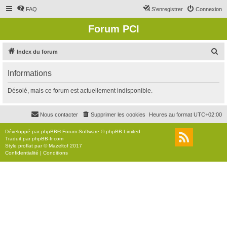
FAQ
S’enregistrer
Connexion
Forum PCI
R
Index du forum
e
Informations
c
h
Désolé, mais ce forum est actuellement indisponible.
e
r
Nous contacter
Supprimer les cookies
Heures au format
UTC+02:00
c
Développé par
phpBB
® Forum Software © phpBB Limited
h
Traduit par
phpBB-fr.com
Style
proflat
par ©
Mazeltof
2017
e
Confidentialité
|
Conditions
r