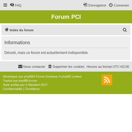
FAQ
S’enregistrer
Connexion
Forum PCI
R
Index du forum
e
Informations
c
h
Désolé, mais ce forum est actuellement indisponible.
e
r
Nous contacter
Supprimer les cookies
Heures au format
UTC+02:00
c
Développé par
phpBB
® Forum Software © phpBB Limited
h
Traduit par
phpBB-fr.com
Style
proflat
par ©
Mazeltof
2017
e
Confidentialité
|
Conditions
r