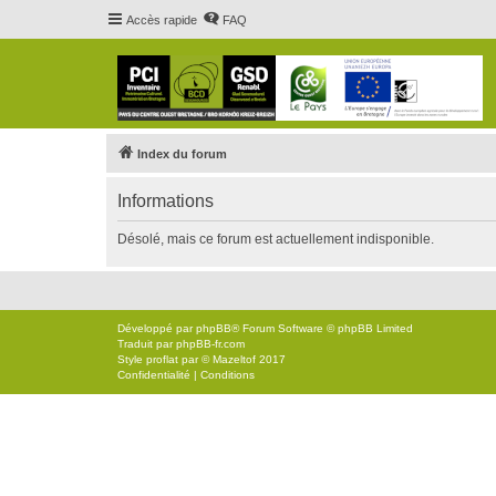
Accès rapide
FAQ
Index du forum
Informations
Désolé, mais ce forum est actuellement indisponible.
Développé par
phpBB
® Forum Software © phpBB Limited
Traduit par
phpBB-fr.com
Style
proflat
par ©
Mazeltof
2017
Confidentialité
|
Conditions