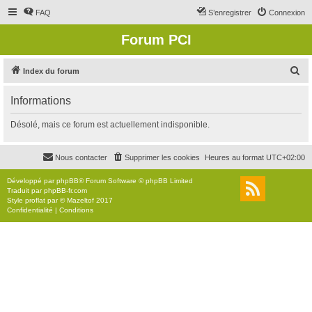
FAQ
S’enregistrer
Connexion
Forum PCI
R
Index du forum
e
Informations
c
h
Désolé, mais ce forum est actuellement indisponible.
e
r
Nous contacter
Supprimer les cookies
Heures au format
UTC+02:00
c
Développé par
phpBB
® Forum Software © phpBB Limited
h
Traduit par
phpBB-fr.com
Style
proflat
par ©
Mazeltof
2017
e
Confidentialité
|
Conditions
r